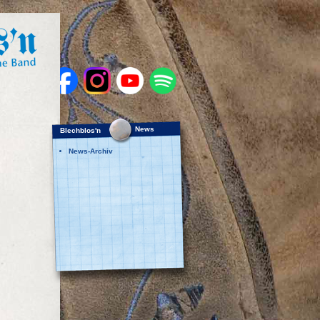
News
Blechblos'n
News-Archiv