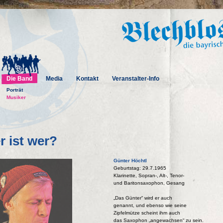
Die Band
Media
Kontakt
Veranstalter-Info
Porträt
Musiker
 ist wer?
Günter Höchtl
Geburtstag: 29.7.1965
Klarinette, Sopran-, Alt-, Tenor-
und Baritonsaxophon, Gesang
„Das Günter“ wird er auch
genannt, und ebenso wie seine
Zipfelmütze scheint ihm auch
das Saxophon „angewachsen“ zu sein.