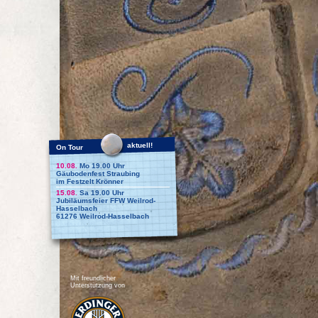
aktuell!
On Tour
10.08.
Mo 19.00 Uhr
Gäubodenfest Straubing
im Festzelt Krönner
15.08.
Sa 19.00 Uhr
Jubiläumsfeier FFW Weilrod-
Hasselbach
61276 Weilrod-Hasselbach
Mit freundlicher
Unterstützung von