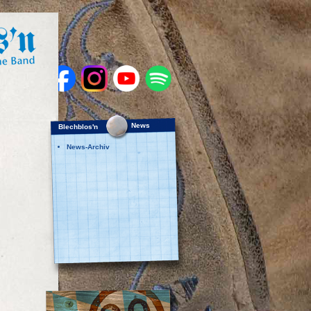
News
Blechblos'n
News-Archiv