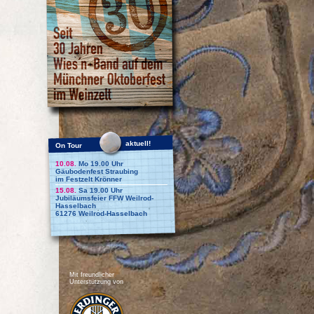
aktuell!
On Tour
10.08.
Mo 19.00 Uhr
Gäubodenfest Straubing
im Festzelt Krönner
15.08.
Sa 19.00 Uhr
Jubiläumsfeier FFW Weilrod-
Hasselbach
61276 Weilrod-Hasselbach
Mit freundlicher
Unterstützung von