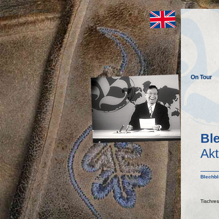
On Tour
Bl
Akt
Blechbl
Tischre